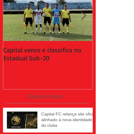
Capital vence e classifica no
Capital empat
Estadual Sub-20
da 2ª fase do
Recent Posts
Capital FC relança site oficial
alinhado à nova identidade
do clube