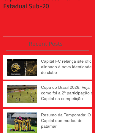
Estadual Sub-20
da 2ª fase do
Recent Posts
Capital FC relança site oficial
alinhado à nova identidade
do clube
Copa do Brasil 2026: Veja
como foi a 2ª participação do
Capital na competição
Resumo da Temporada: O
Capital que mudou de
patamar