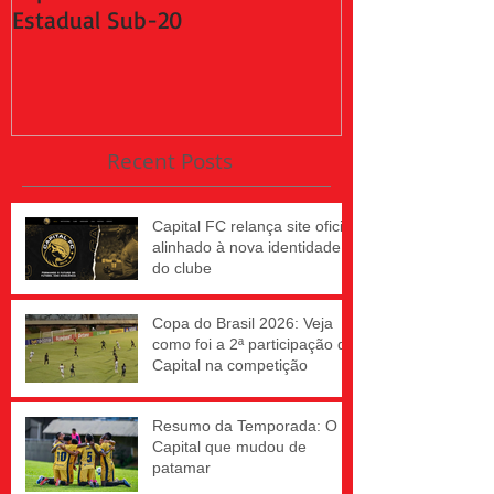
Estadual Sub-20
da 2ª fase do
Recent Posts
Capital FC relança site oficial
alinhado à nova identidade
do clube
Copa do Brasil 2026: Veja
como foi a 2ª participação do
Capital na competição
Resumo da Temporada: O
Capital que mudou de
patamar