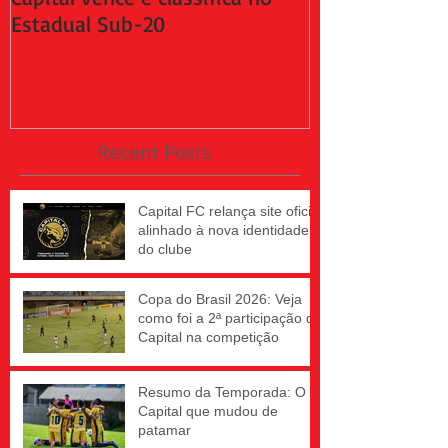
Estadual Sub-20
da 2ª fase do
Recent Posts
Capital FC relança site oficial
alinhado à nova identidade
do clube
Copa do Brasil 2026: Veja
como foi a 2ª participação do
Capital na competição
Resumo da Temporada: O
Capital que mudou de
patamar