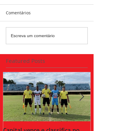
Comentários
Escreva um comentário
Featured Posts
Capital vence e classifica no
Capital empat