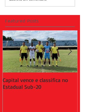
Featured Posts
Capital vence e classifica no
Capital empat
Estadual Sub-20
da 2ª fase do