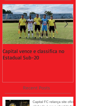
Capital vence e classifica no
Capital empat
Estadual Sub-20
da 2ª fase do
Recent Posts
Capital FC relança site oficial