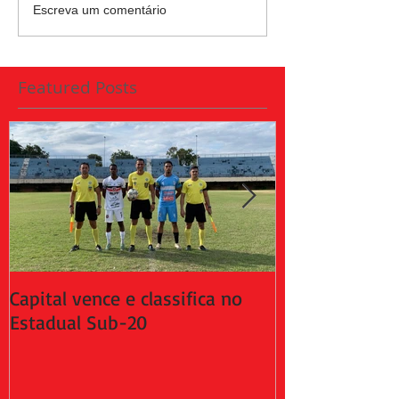
Escreva um comentário
Featured Posts
Capital vence e classifica no
Capital empat
Estadual Sub-20
da 2ª fase do