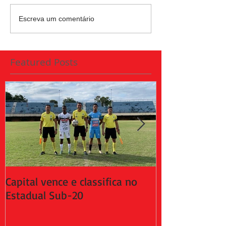
Escreva um comentário
Featured Posts
Capital vence e classifica no
Capital empat
Estadual Sub-20
da 2ª fase do