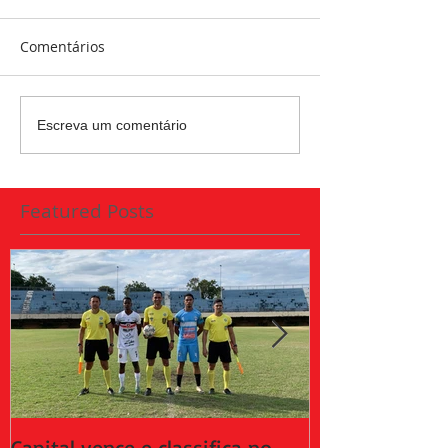
Comentários
Escreva um comentário
Featured Posts
Capital vence e classifica no
Capital empat