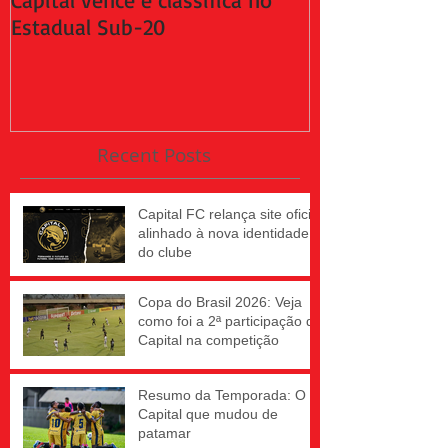
Estadual Sub-20
da 2ª fase do
Recent Posts
Capital FC relança site oficial
alinhado à nova identidade
do clube
Copa do Brasil 2026: Veja
como foi a 2ª participação do
Capital na competição
Resumo da Temporada: O
Capital que mudou de
patamar